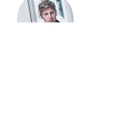
CE QU'EN
PENSE LA
PRESSE
ECHOS
[…] 111 gins s'annonce
comme la bible des