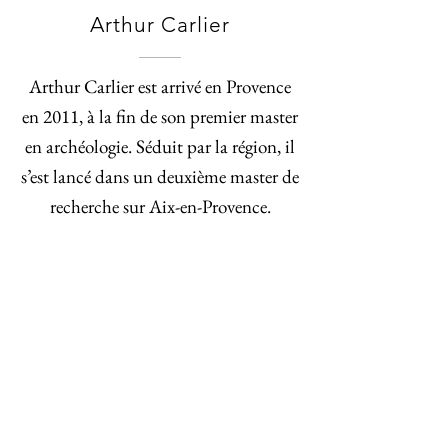
Arthur Carlier
Arthur Carlier est arrivé en Provence
en 2011, à la fin de son premier master
en archéologie. Séduit par la région, il
s’est lancé dans un deuxième master de
recherche sur Aix-en-Provence.
Devenu guide-conférencier agréé,
spécialisé sur Aix et sa région, il
partage avec le plus d’hôtes possible la
beauté de la Provence. Fondateur, avec
sa compagne Mylène, de Secrets d’Ici,
il se consacre aux visites guidées, mais
aussi aux interventions dans les médias
locaux et nationaux où, avec l’équipe,